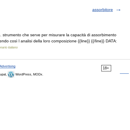
assorbitore
. strumento che serve per misurare la capacità di assorbimento
endo così l analisi della loro composizione {{line}} {{/line}} DATA:
nario italiano
Advertising
18+
upal,
WordPress, MODx.