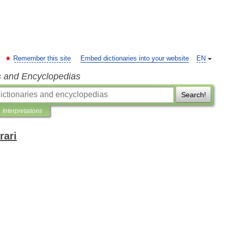
Remember this site
Embed dictionaries into your website
EN
s and Encyclopedias
Search!
Interpretations
rari