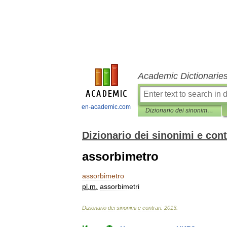
Academic Dictionarie
en-academic.com
Dizionario dei sinonimi e contrari
Dizionario dei sinonimi e cont
assorbimetro
assorbimetro
pl
.
m
.
assorbimetri
Dizionario
dei
sinonimi
e
contrari
.
2013
.