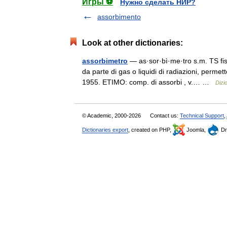
Игры ⚽
Нужно сделать НИР?
assorbimento
Look at other dictionaries:
assorbimetro
— as·sor·bì·me·tro s.m. TS fis
da parte di gas o liquidi di radiazioni, permett
1955. ETIMO: comp. di assorbi , v.… …
Dizio
© Academic, 2000-2026
Contact us:
Technical Support
,
Dictionaries export
, created on PHP,
Joomla,
Dr